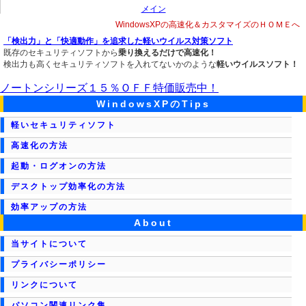
メイン
WindowsXPの高速化＆カスタマイズのＨＯＭＥへ
「検出力」と「快適動作」を追求した軽いウイルス対策ソフト
既存のセキュリティソフトから
乗り換えるだけで高速化！
検出力も高くセキュリティソフトを入れてないかのような
軽いウイルスソフト！
ノートンシリーズ１５％ＯＦＦ特価販売中！
WindowsXPのTips
軽いセキュリティソフト
高速化の方法
起動・ログオンの方法
デスクトップ効率化の方法
効率アップの方法
About
当サイトについて
プライバシーポリシー
リンクについて
パソコン関連リンク集