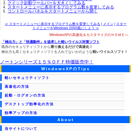
クイック起動ツールバーを大きくしてみる
スタートメニューに表示するプログラム数を変更してみる
コントロールパネルをスタートメニューから開く
≪ スタートメニューに表示するプログラム数を変更してみる
|
メイン
|
スター
トメニューをWindows 2000風にしよう ≫
WindowsXPの高速化＆カスタマイズのＨＯＭＥへ
「検出力」と「快適動作」を追求した軽いウイルス対策ソフト
既存のセキュリティソフトから
乗り換えるだけで高速化！
検出力も高くセキュリティソフトを入れてないかのような
軽いウイルスソフト！
ノートンシリーズ１５％ＯＦＦ特価販売中！
WindowsXPのTips
軽いセキュリティソフト
高速化の方法
起動・ログオンの方法
デスクトップ効率化の方法
効率アップの方法
About
当サイトについて