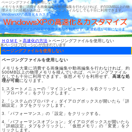
ページングファイルを使用しない
メモリを大量に消費する画像編集や動画編集を行わなければ、約500MB以上の物
理メモリの搭載があれば、ページングファイルなしでも十分に利用できます。
WindowsXPの高速化＆カスタマイズ
ページングファイルの設定で仮想メモリを利用せず、高速処理が可能になりま
す。
ＨＯＭＥ
>
高速化の方法
> ページングファイルを使用しない
ページングファイルを使用しない
ページングファイルを使用しない
メモリを大量に消費する画像編集や動画編集を行わなければ、約
500MB以上の物理メモリを積んでいれば、ページングファイル
なしでも十分に利用できます。仮想メモリを利用せず、
高速な処
理が可能
になります。
1.スタートメニューの「マイコンピュータ」を右クリックして
「プロパティ」をクリックします。
2.「システムのプロパティ」ダイアログボックスが開いたら「詳
細設定」タブをクリックします。
3.「パフォーマンス」の「設定」をクリックする。
4.「パフォーマンスオプション」ダイアログボックスが開いたら
「詳細設定」タブをクリックし、「仮想メモリ」の「変更」をク
リックします。