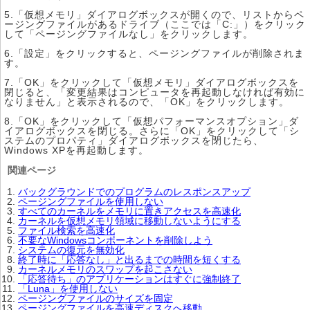
5.「仮想メモリ」ダイアログボックスが開くので、リストからペ
ージングファイルがあるドライブ（ここでは「C:」）をクリック
して「ページングファイルなし」をクリックします。
6.「設定」をクリックすると、ページングファイルが削除されま
す。
7.「OK」をクリックして「仮想メモリ」ダイアログボックスを
閉じると、「変更結果はコンピュータを再起動しなければ有効に
なりません」と表示されるので、「OK」をクリックします。
8.「OK」をクリックして「仮想パフォーマンスオプション」ダ
イアログボックスを閉じる。さらに「OK」をクリックして「シ
ステムのプロパティ」ダイアログボックスを閉じたら、
Windows XPを再起動します。
関連ページ
バックグラウンドでのプログラムのレスポンスアップ
ページングファイルを使用しない
すべてのカーネルをメモリに置きアクセスを高速化
カーネルを仮想メモリ領域に移動しないようにする
ファイル検索を高速化
不要なWindowsコンポーネントを削除しよう
システムの復元を無効化
終了時に「応答なし」と出るまでの時間を短くする
カーネルメモリのスワップを起こさない
「応答待ち」のアプリケーションはすぐに強制終了
「Luna」を使用しない
ページングファイルのサイズを固定
ページングファイルを高速ディスクへ移動