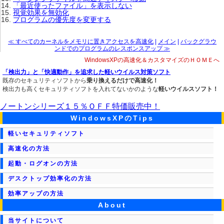
「最近使ったファイル」を表示しない
視覚効果を無効化
プログラムの優先度を変更する
≪ すべてのカーネルをメモリに置きアクセスを高速化
|
メイン
|
バックグラウ
ンドでのプログラムのレスポンスアップ ≫
WindowsXPの高速化＆カスタマイズのＨＯＭＥへ
「検出力」と「快適動作」を追求した軽いウイルス対策ソフト
既存のセキュリティソフトから
乗り換えるだけで高速化！
検出力も高くセキュリティソフトを入れてないかのような
軽いウイルスソフト！
ノートンシリーズ１５％ＯＦＦ特価販売中！
WindowsXPのTips
軽いセキュリティソフト
高速化の方法
起動・ログオンの方法
デスクトップ効率化の方法
効率アップの方法
About
当サイトについて